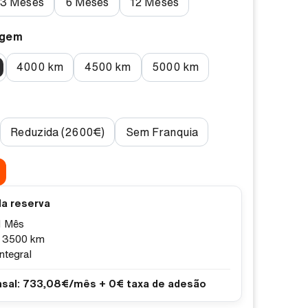
3 Meses
6 Meses
12 Meses
agem
4000 km
4500 km
5000 km
Reduzida (2600€)
Sem Franquia
a reserva
1 Mês
:
3500 km
Integral
nsal:
733,08€/mês + 0€ taxa de adesão