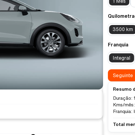
1 Mês
Quilometr
3500 km
Franquia
Integral
Seguinte
Resumo d
Duração:
Kms/mês
Franquia:
Total me